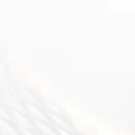
纯依赖传统的电竞赛事直播，而是通过丰富内
锦等，打造了一个全方位、多维度的内容生态
此外，虎牙还通过推出多语言直播、跨国互动
中文直播，还专门为海外用户推出了英文、泰
使得虎牙能够更好地满足全球不同用户群体的
金年会平台
虎牙还积极开发了自有电竞节目和原创内容，
战队的合作，虎牙推出了多档深度节目，如战
平台的内容维度，也提升了用户粘性和平台的
4、强化电竞产业链合
虎牙体育的成功不仅依赖于自身平台的创新和
虎牙积极推动电竞产业链的整合，强化与电竞