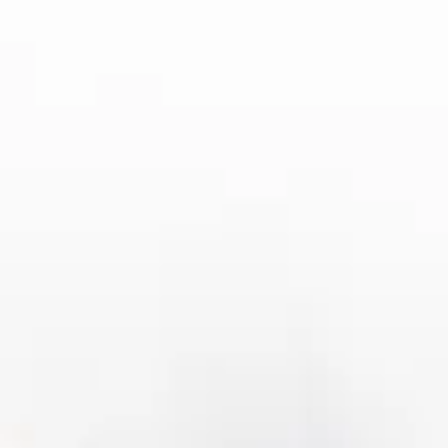
容形式，如赛事数据分析、职业选手访谈、赛事精彩集
。
等方式，进一步拓展了海外市场。平台不仅提供普通的
语等多种语言的直播频道。这种内容上的多元化策略，
需求，扩大了平台的用户基础。
吸引了大量粉丝和观众。例如，通过与知名电竞主播、
队训练营、主播专访等。这些节目的推出，不仅增加了
娱乐性。
作推动平台长远发展
发展，还在于其与电竞产业链上下游企业的深度合作。
战队、厂商、广告商等各方的合作，为平台发展提供了