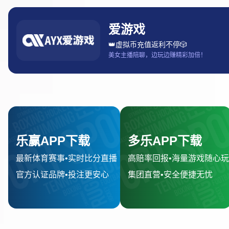
次，借助全球化视野布局电竞赛事，增强平台
满足不同用户群体；最后，强化与电竞生态链
策略，虎牙体育不断推动平台的长期发展，树
1、创新技术提升电竞
近年来，虎牙体育在技术领域不断创新，尤其
平台用户的观看体验。尤其是5G、AI技术
以及多元化互动上实现了质的飞跃。例如，5
迟的问题，提升了观众的观看体验。
此外，虎牙还引入了AI技术进行智能推荐和
送个性化内容。这种基于大数据和人工智能的
满意度。直播中的弹幕、礼物互动等功能，极
离，增强了平台的社交性。
此外，虎牙在电竞赛事直播过程中，还注重细