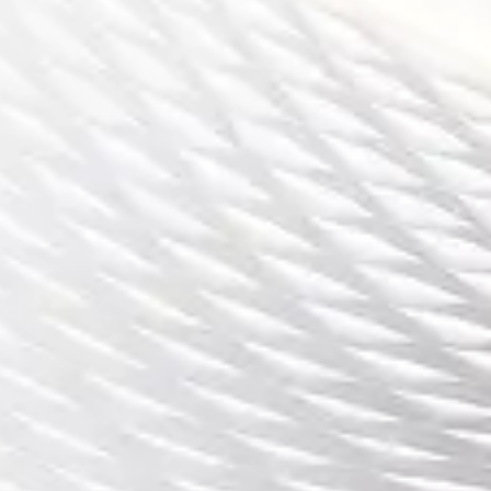
强有力的支持。
通过与知名电竞战队的合作，虎牙不仅能够获
边产品等，这些合作极大地增强了平台的品牌
更多的游戏资源和内容。通过这种产业链的合
期可持续发展。
在广告和营销方面，虎牙也通过与品牌商的战
作不仅提升了平台的商业价值，也为平台带来
社交媒体的结合，进一步增强了与用户之间的
总结：
总的来说，虎牙体育通过创新技术、全球化赛
不仅加速了电竞直播平台的布局，也成功提升
竞争激烈的电竞直播市场中稳步前行，逐渐树
未来，随着电竞行业的不断发展，虎牙体育将
动电竞产业链的合作与发展。可以预见，虎牙