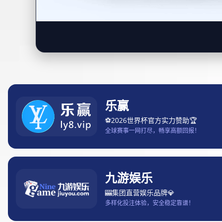
虎牙体育深耕电竞
全新用户体验与内
2026-03-15 19:37:25
文章摘要：虎牙体育作为国内领先的电竞直播
内容及优质的观看体验。近年来，虎牙通过持
局，着力打造全新的用户体验与内容生态。文
台，提升用户体验、内容生态以及品牌影响力