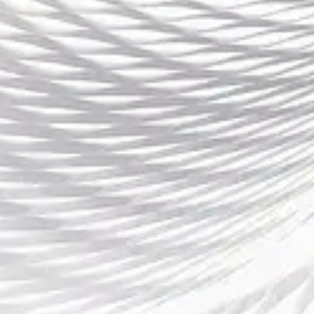
社会多元参与，体育发展正呈现出更加协调与可持续的
整合能力，推动体育与教育、医疗、文化等领域深度融
体系，为实现体育强国目标提供坚实支撑。