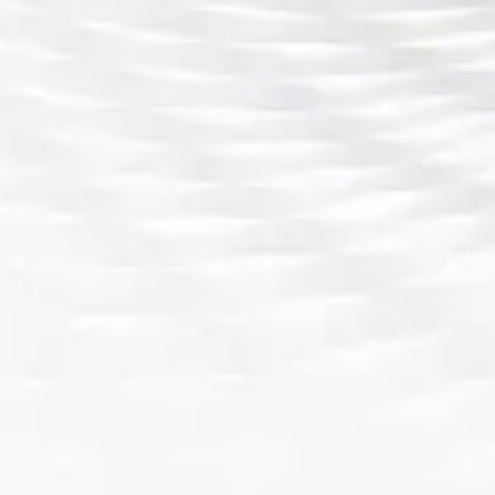
地址
三亚市苗糟湖59号
知道金年会