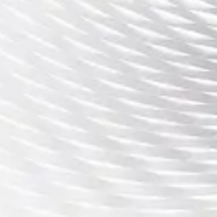
结构优化、政策体系完善、科技创新驱动以及
态势。
未来，应进一步深化体制机制改革，强化资源
合，构建覆盖全人群、全生命周期的体育服务
Prev Post
Next Post