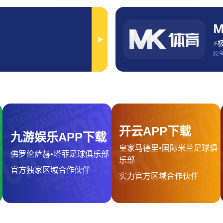
康生活方式的重要载体。两者在资源共享、人才流动、
完善制度设计、强化市场机制、推动数字化转型以及培
放、高效、可持续的发展格局。本文旨在为理解体育强
。
也在不断优化升级。传统以竞技体育为核心的单一发展
势。竞技体育所积累的资源、品牌与人才优势，正在向
身俱乐部、社区体育中心、户外运动基地等新型业态不
，竞技赛事的商业开发能力增强，为大众体育提供了更
、赛事运营、媒体传播、体育培训等多个环节。竞技体
场为导向、以需求为驱动的产业发展新格局。