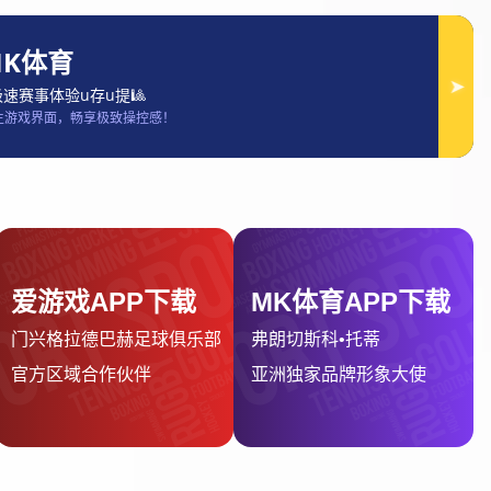
知道金年会
五大联赛
企业文化
体育服务
交流金年会平台