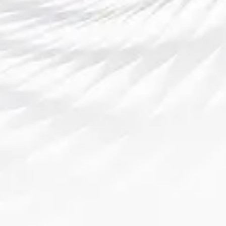
邮箱
shuddering@msn.com
五大联赛
企业文化
体育服务
交流金年会平台
Copyright © 2023 - All Rights Reserved
金年会官方网站
.