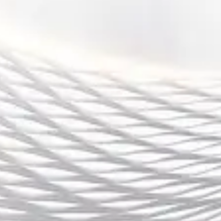
现深度融合。
4、玩家社交与社区功能
BBIN体育全新体验不仅关注竞技与娱乐，还打造了完
善的社交生态。玩家可以通过社区功能建立个人主
页、关注好友、参与讨论组，分享比赛心得和技巧。
这种社交互动让玩家在竞技之外，形成属于自己的圈
子和社交网络。
平台还设计了实时聊天和赛事互动功能，让玩家在比
赛过程中可以与对手或观众实时交流，增加竞技的趣
味性和紧张感。社区活动如比赛竞猜、排行榜挑战
等，则进一步激发玩家的参与热情，形成活跃的互动
氛围。
此外，BBIN体育提供玩家之间的成就展示和奖励体