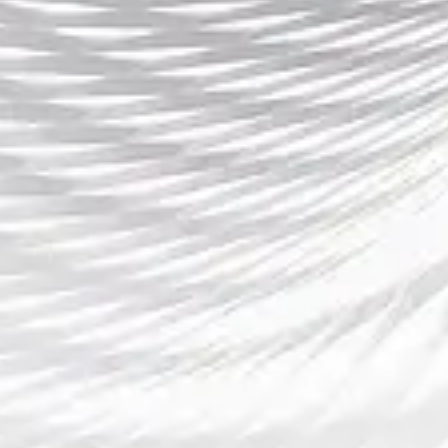
系，让优秀玩家的成绩被认可和分享。通过社交和社
区功能，玩家不仅享受竞技乐趣，也体验到荣誉感和
归属感，使平台成为竞技与娱乐结合的综合性社交场
所。
总结：
综上所述，BBIN体育全新体验通过先进的技术架构、
丰富的游戏种类、专业的策略指导以及完善的社交生
态，为玩家提供了前所未有的竞技与娱乐融合体验。
平台不仅保证了竞技的公平性和专业性，还通过互
动、奖励和社交机制提升了娱乐价值，使玩家在参与
过程中获得多重满足。
无论是追求竞技挑战的玩家，还是希望享受娱乐互动
的用户，BBIN体育都能够满足不同需求，实现专业竞
技与娱乐体验的完美结合。这种全新的体验模式不仅