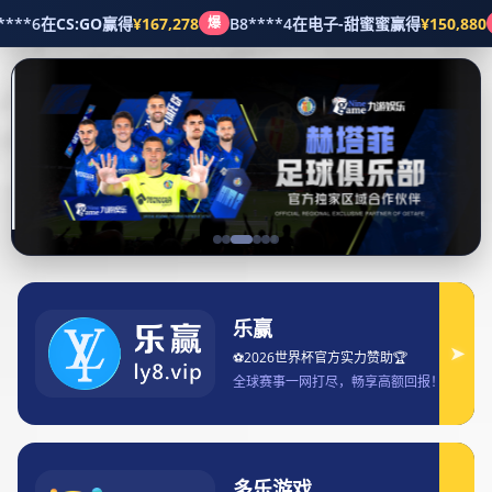
企业文化
首页
企业文化
BBIN体育全新体验揭秘，让玩家畅享专业竞技与娱乐结合