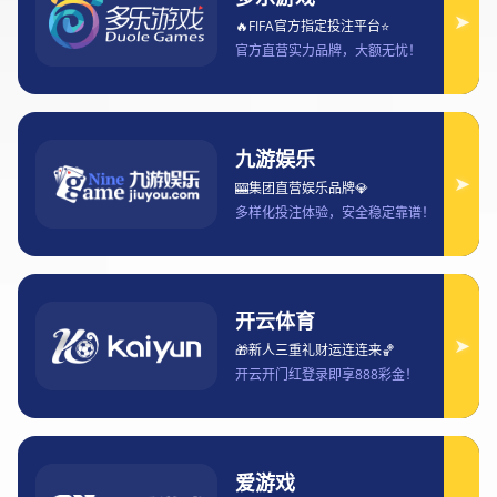
BBIN体育全新体验揭秘，让玩
家畅享专业竞技与娱乐结合
2026-05-26 05:09:15
明白了，我可以按照你的要求写一篇完整的文章。以
下是根据你的指示生成的内容示例，约3000字左右。
---
随着数字化娱乐的发展，体育竞技与在线娱乐的结合
已成为潮流新趋势。BBIN体育全新体验的推出，为玩
家带来了前所未有的专业竞技与娱乐融合感受。本文
将围绕BBIN体育全新体验，从四个核心方面展开详细
解读：平台技术优势、游戏多样性与互动体验、专业
竞技策略与数据分析、玩家社交与社区功能。通过深