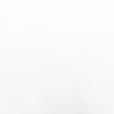
BBIN体育全新体验特别注重竞技专业性，通过数据分
析和策略指导帮助玩家提升竞技水平。平台提供丰富
的赛事数据，包括球队历史战绩、球员状态、赔率变
化等，使玩家能够基于科学数据做出合理判断，而非
仅凭直觉参与。
同时，BBIN体育内置智能分析工具，为玩家提供趋势
分析、胜率预测以及模拟对战功能。玩家可以通过这
些工具制定策略，优化下注或比赛策略，体验到更接
近职业竞技的决策过程。这种数据驱动的体验，显著
提高了竞技的专业性与趣味性。
另外，平台还定期推出竞技攻略和专题分析，帮助玩
家理解不同项目的技术要点与战术策略。无论是新手
玩家学习基础规则，还是资深玩家研究高阶技巧，都
能在BBIN体育获得系统化指导，使娱乐与专业竞技实