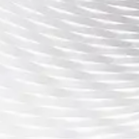
面对未来数字体育时代的发展机遇，E星体育
互动体验技术的持续进步，平台有望进一步强
中占据更加重要的位置，并推动整个体育行业
Prev Post
Next Post