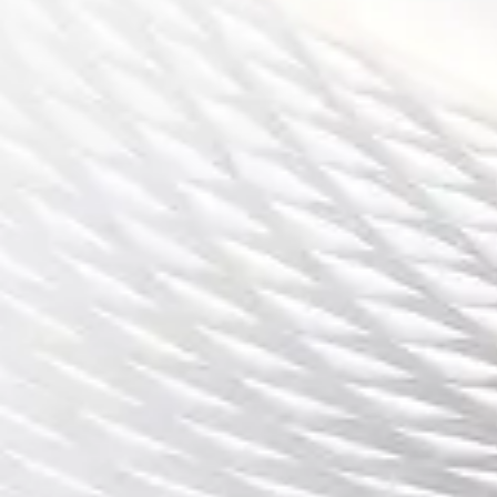
够为不同用户推送更加精准的赛事内容。这种
率得到显著提升。
金年会
此外，体育产业与商业生态的结合也将更加紧
生深刻变化。E星体育通过构建多元化内容生
发展模式，为未来行业竞争奠定坚实基础。
总结：
总体来看，E星体育凭借创新化赛事内容、多
断提升自身在体育行业中的影响力。从传统体
形成了覆盖广泛且专业化程度较高的内容体系