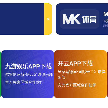
智能分析技术以及互动观赛模式也正在改变传统体育内
读与热门竞技趋势深度分析展开讨论，从赛事内容创
业发展四大方面进行详细阐述，全面展现E星体育如何
有用户吸引力的竞技内容平台，并进一步解析未来体育
留在比分与赛果层面，用户能够获取的信息相对有限。
赛过程、战术变化以及球员状态进行更加立体化的呈
也增强了赛事本身的观赏价值。
赛事内容的即时性要求越来越高。E星体育通过实时动
键节点，包括进球瞬间、战术调整以及场上突发情况
传播更加贴近现代互联网用户的需求。
故事与球员成长经历的深度挖掘。通过人物专访、战队