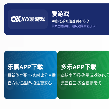
时，全球竞技产业不断升级，新兴赛事体系、
容传播格局。本文将围绕E星体育全新赛事解
新、数据分析模式、热门竞技趋势以及未来行
在新时代体育生态中构建更加专业、高效且具
竞技领域的发展方向与市场潜力。
一、赛事内容创新升级
在传统体育资讯传播模式中，赛事报道往往停
而E星体育则通过全新的赛事内容架构，对比
现。这种内容升级不仅提升了用户阅读体验，
随着短视频与移动端传播的快速发展，用户对
态推送机制，让用户能够第一时间掌握比赛关
等。这种高效率的信息传递模式，使体育内容
除了即时资讯外，E星体育还加强了赛事背景