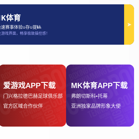
知道金年会
五大联赛
企业文化
体育服务
交流金年会平台