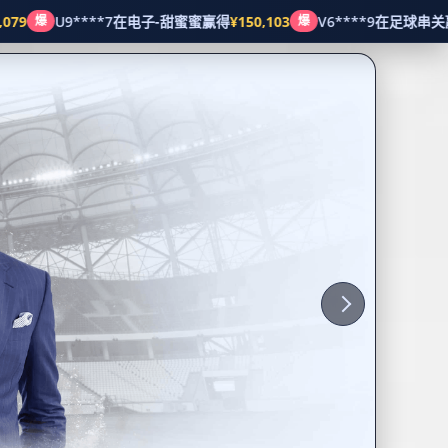
赛
企业文化
体育服务
交流金年会平台