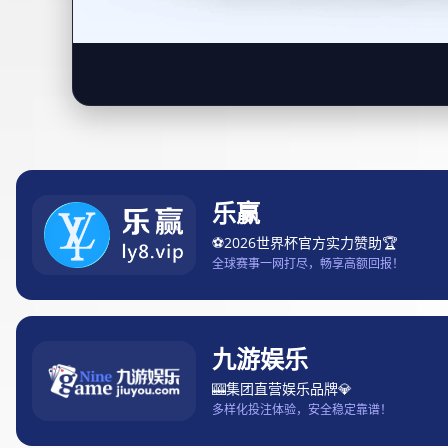
E星体育全新赛事
分析
2026-05-17 04:25:24
随着数字化体育时代的不断推进，赛事解读方
心内容。E星体育凭借专业化的数据整合能力
体育行业中展现出强大的内容影响力。无论是
通过精准的数据模型与深度赛事观察，为用户