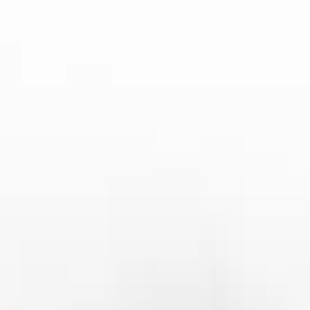
此外，球队在定位球进攻中也展现出极高效率，通过
精确跑位设计与二点球控制，提高了在阵地战受阻情
况下的破局能力。
3、防守与转换
防守体系的核心在于反压迫机制，即在丢球后的3到5
秒内迅速形成局部包围，切断对手第一时间的推进路
线，从而重新夺回球权。
在阵地防守中，球队通过保持紧凑的中后场结构，压
缩对手中路空间，迫使对方进入低效传导区域，从而
降低威胁进攻次数。
攻防转换速度是勒沃库森体系的最大优势之一，一旦
完成抢断，球队会迅速通过纵向传递寻找前场空间，
实现快速反击的最大化效率。