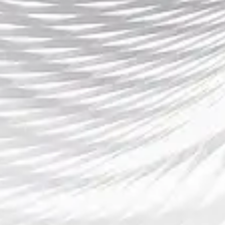
稳定提升。
青训体系与一线队之间形成良性循环，本土年轻球员
能够在明确战术框架中获得出场机会，从而不断为球
队注入活力与可持续竞争力。
总结：从整体来看，entity["sports_team","Bayer 04
Leverkusen","German football club"]的发展模式体现
出现代足球体系中战术与管理高度融合的趋势。其通
过灵活多变的战术结构，实现了攻防两端的高效协
同，同时在比赛强度与空间利用之间找到平衡点，使
球队具备持续压制对手的能力。
在引援与青训层面，俱乐部通过数据驱动与体系适配
相结合的方式，构建出稳定的人才供给链条。这种长
期主义的发展策略，使其不仅在短期竞技层面具备竞
争力，也为未来在欧洲顶级赛场持续保持优势奠定了
坚实基础。